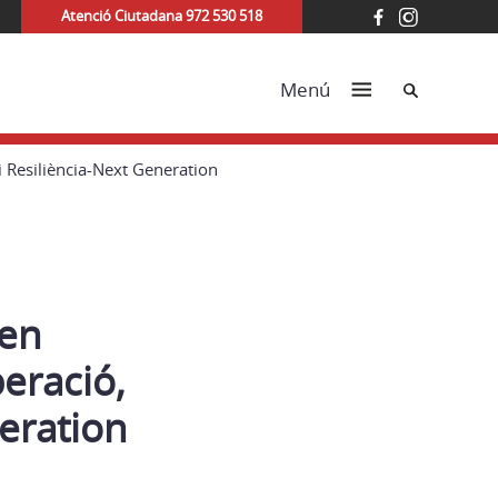
Atenció Ciutadana 972 530 518
Cerca
Menú
i Resiliència-Next Generation
 en
eració,
eration