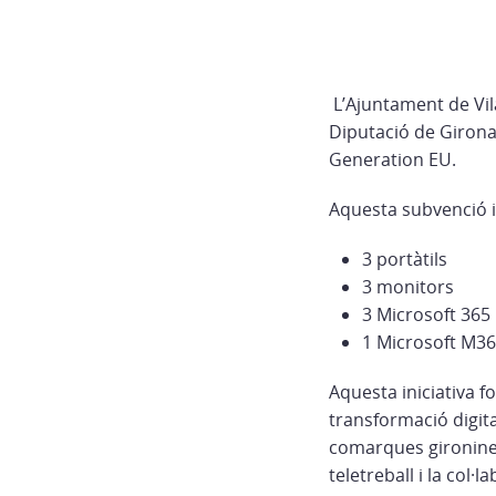
L’Ajuntament de Vil
Diputació de Girona,
Generation EU.
Aquesta subvenció i
3 portàtils
3 monitors
3 Microsoft 36
1 Microsoft M36
Aquesta iniciativa f
transformació digita
comarques gironines
teletreball i la col