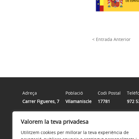
< Entrada Anterior
Adreça
Població
Codi Postal
Telèf
Carrer Figueres, 7
Vilamaniscle
17781
972 5
Valorem la teva privadesa
Horari
Dilluns de les 9:00h a les 14:00h, Dimecres de les 9:00h 
Utilitzem cookies per millorar la teva experiència de