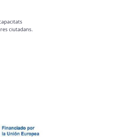
capacitats
tres ciutadans.