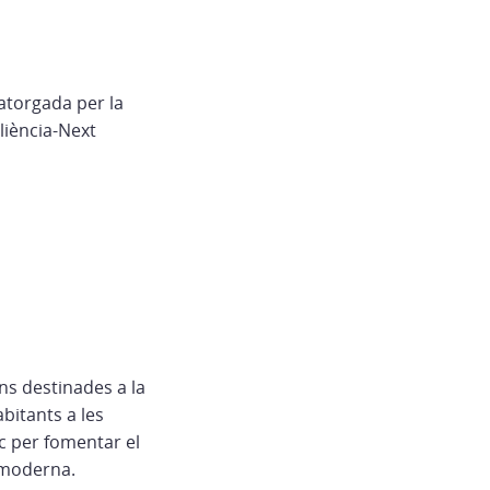
atorgada per la
liència-Next
ns destinades a la
bitants a les
c per fomentar el
i moderna.