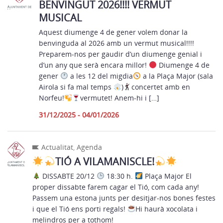
BENVINGUT 2026!!!! VERMUT
MUSICAL
Aquest diumenge 4 de gener volem donar la
benvinguda al 2026 amb un vermut musical!!!!
Preparem-nos per gaudir d’un diumenge genial i
d’un any que serà encara millor!
Diumenge 4 de
gener
a les 12 del migdia
a la Plaça Major (sala
Airola si fa mal temps
)
concertet amb en
Norfeu!
vermutet! Anem-hi i […]
31/12/2025 - 04/01/2026
Actualitat
,
Agenda
TIÓ A VILAMANISCLE!
DISSABTE 20/12
18:30 h.
Plaça Major El
proper dissabte farem cagar el Tió, com cada any!
Passem una estona junts per desitjar-nos bones festes
i que el Tió ens porti regals!
Hi haurà xocolata i
melindros per a tothom!