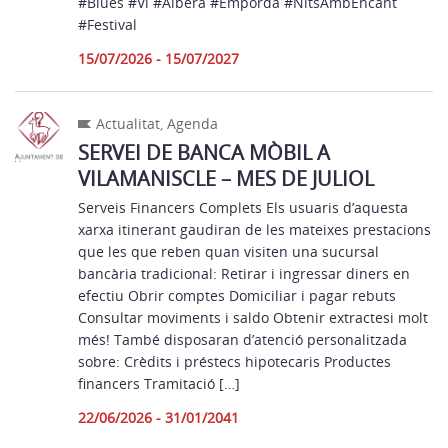
#Blues #Vi #Albera #Empordà #NitsAmbEncant
#Festival
15/07/2026 - 15/07/2027
Actualitat
,
Agenda
SERVEI DE BANCA MÒBIL A
VILAMANISCLE – MES DE JULIOL
Serveis Financers Complets Els usuaris d’aquesta
xarxa itinerant gaudiran de les mateixes prestacions
que les que reben quan visiten una sucursal
bancària tradicional: Retirar i ingressar diners en
efectiu Obrir comptes Domiciliar i pagar rebuts
Consultar moviments i saldo Obtenir extractesi molt
més! També disposaran d’atenció personalitzada
sobre: Crèdits i préstecs hipotecaris Productes
financers Tramitació […]
22/06/2026 - 31/01/2041