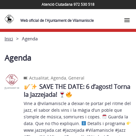
Atenció Ciutadana 972 530 518
Web oficial de l'Ajuntament de Vilamaniscle
Inici
Agenda
Agenda
Actualitat
,
Agenda
,
General
SAVE THE DATE: 6 d’agost! Torna
la Jazzejada!
Vine a @vilamaniscle a deixar-te portar pel ritme del
jazz, el sabor dels vins i la màgia d’un poble que
s’omple de música, somriures i copes.
Guarda la
data. Que no t’ho expliquin.
Detalls i programa
www.jazzejada.cat #Jazzejada #Vilamaniscle #Jazz